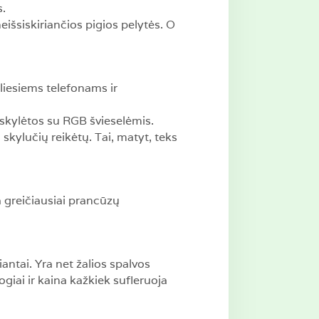
s.
išsiskiriančios pigios pelytės. O
iliesiems telefonams ir
a skylėtos su RGB švieselėmis.
 skylučių reikėtų. Tai, matyt, teks
a greičiausiai prancūzų
antai. Yra net žalios spalvos
ogiai ir kaina kažkiek sufleruoja