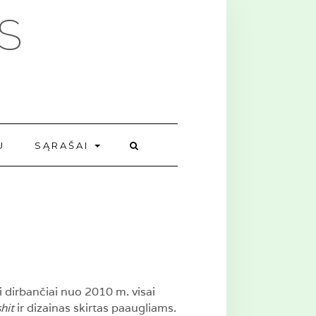
S
U
SĄRAŠAI
i dirbančiai nuo 2010 m. visai
hit
ir dizainas skirtas paaugliams.