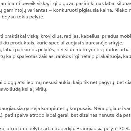
minanti beveik viską, irgi piguva, pasirinkimas labai silpna
ų gamintojų variantas – konkuruoti pigiausia kaina. Nieko ne
e boy
su tokia pelyte.
praktiškai viską: kroviklius, radijas, kabelius, priedus mob
kiu produktais, kurie specializuojasi siauresnėje srityje.
v
, labai patikimos pelytės, bet šiuo metu yra tik juodos arb
ų kaip spalvotas žaislas; rankos irgi netaip prakaituoja, kad
ai blogų atsiliepimų nesusilaukia, kaip tik net pagyrų, bet či
avo šūdą kelia į viršų.
daugiausia garsėja kompiuterių korpusais. Nėra pigiausi vari
.), pati spalva atrodo labai gerai, bet dizainas nenuteikia pat
kai atrodanti pelytė arba tragedija. Brangiausia pelytė 30
€
.