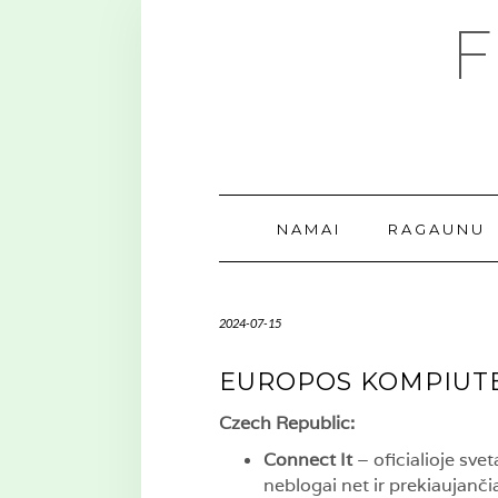
Skip
to
content
NAMAI
RAGAUNU
2024-07-15
EUROPOS KOMPIUTE
Czech Republic:
Connect It
– oficialioje sve
neblogai net ir prekiaujančia