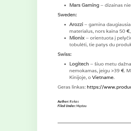
Mars Gaming
– dizainas nie
Sweden:
Arozzi
– gamina daugiausia k
materialus, nors kaina 50
€
Mionix
– orientuota į pelyč
tobulėti, tie patys du prod
Swiss:
Logitech
– šiuo metu dažnai
nemokamas, jeigu >39
€
. M
Kinijoje, o
Vietname
.
Geras linkas:
https://www.produ
Author:
Rokas
Filed Under:
Mąstau