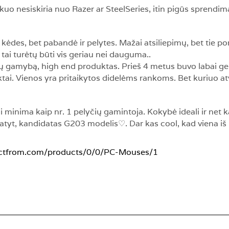
kuo nesiskiria nuo Razer ar SteelSeries, itin pigūs sprendim
ėdes, bet pabandė ir pelytes. Mažai atsiliepimų, bet tie por
, tai turėtų būti vis geriau nei dauguma..
ių gamybą, high end produktas. Prieš 4 metus buvo labai ger
uktai. Vienos yra pritaikytos didelėms rankoms. Bet kuriuo a
 minima kaip nr. 1 pelyčių gamintoja. Kokybė ideali ir net 
atyt, kandidatas G203 modelis♡. Dar kas cool, kad viena i
ctfrom.com/products/0/0/PC-Mouses/1