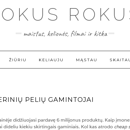
FOKUS ROKU
maistas, kelionės, filmai ir kitka
ŽIŪRIU
KELIAUJU
MĄSTAU
SKAITA
RINIŲ PELIŲ GAMINTOJAI
tainėje didžiuojasi pardavę 6 milijonus produktų. Kaip įmone
i dideliu kiekiu skirtingais gaminiais. Kol kas atrodo
cheap s