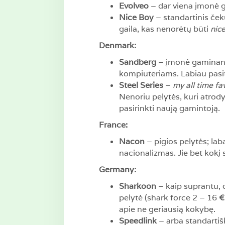
Evolveo
– dar viena įmonė ga
Nice Boy
– standartinis ček
gaila, kas nenorėtų būti
nic
Denmark:
Sandberg
– įmonė gaminanti 
kompiuteriams. Labiau pasiti
Steel Series
–
my all time fa
Nenoriu pelytės, kuri atrodyt
pasirinkti naują gamintoją.
France:
Nacon
– pigios pelytės; lab
nacionalizmas. Jie bet kokį s
Germany:
Sharkoon
– kaip suprantu, 
pelytė (shark force 2 – 16
€
apie ne geriausią kokybę.
Speedlink
– arba standartiš