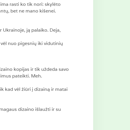
ma rasti ko tik nori: skylėto
iantų, bet ne mano kišenei.
 Ukrainoje, ją palaiko. Deja,
vėl nuo pigesnių iki vidutinių
zaino kopijas ir tik uždeda savo
dimus pateikti. Meh.
 kad vėl žiūri į dizainą ir matai
smagaus dizaino išlaužti ir su