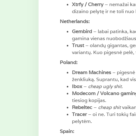
Xtrfy / Cherry
– nemažai kam 
dizaino pelytę ir ne toli nu
Netherlands:
Gembird
– labai patinka, ka
gamina vienas nuobodžiausių
Trust
– olandų gigantas, gera
variantų. Kuo pigesnė pelė, 
Poland:
Dream Machines
– pigesnė S
ženkliuką. Suprantu, kad vis
Ibox
–
cheap ugly shit.
Modecom / Volcano gamin
tiesiog kopijas.
Rebeltec
–
cheap shit
vaika
Tracer
– oi ne. Turi tokių fa
pelytėm.
Spain: