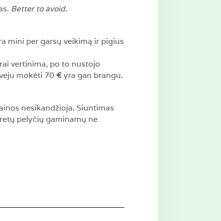
as.
Better to avoid
.
a mini per garsų veikimą ir pigius
ai vertinima, po to nustojo
tveju mokėti 70
€
yra gan brangu.
kainos nesikandžioja. Siuntimas
š retų pelyčių gaminamų ne