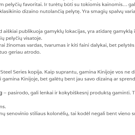
pelyčių favoritai. Ir turėtų būti su tokiomis kainomis… gali
o klasikinio dizaino nutolančią pelytę. Yra smagių spalvų var
d aiškiai publikuoja gamyklų lokacijas, yra atidarę gamyklą ir
 pelyčių visatoje.
i žinomas vardas, tvarumas ir kiti faini dalykai, bet pelytės 
tuo geriau atrodo.
teel Series kopija. Kaip suprantu, gamina Kinijoje vos ne di
i gamina Kinijoje, bet galėtų bent jau savo dizainą ar spren
g
– pasirodo, gali lenkai ir kokybiškesnį produktą gaminti. Tik
ms.
inų senovinio stiliaus kolonėlių, tai kodėl negali bent vieno 