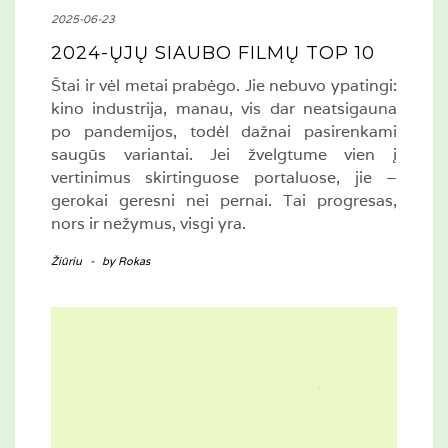
2025-06-23
2024-ŲJŲ SIAUBO FILMŲ TOP 10
Štai ir vėl metai prabėgo. Jie nebuvo ypatingi:
kino industrija, manau, vis dar neatsigauna
po pandemijos, todėl dažnai pasirenkami
saugūs variantai. Jei žvelgtume vien į
vertinimus skirtinguose portaluose, jie –
gerokai geresni nei pernai. Tai progresas,
nors ir nežymus, visgi yra.
Žiūriu
-
by
Rokas