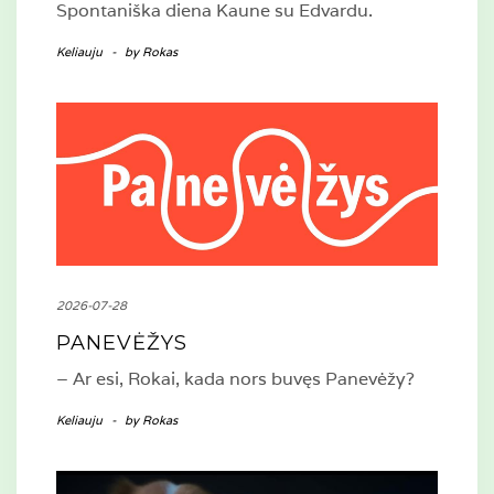
Spontaniška diena Kaune su Edvardu.
Keliauju
-
by
Rokas
2026-07-28
PANEVĖŽYS
– Ar esi, Rokai, kada nors buvęs Panevėžy?
Keliauju
-
by
Rokas