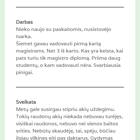
Darbas
Nieko naujo su paskaitomis, nusistovėjo
tvarka.
Šiemet gavau vadovauti pirmą kartą
magistrams. Net 3 iš karto. Kas yra keista, kai
pats turiu tik magistro diplomą. Priima daug
studentų, o kam vadovauti nėra. Svarbiausia
pinigai.
Sveikata
Metų gale susirgau stipriu akių uždegimu.
Tokių raudonų akių niekada nebuvau turėjęs,
visiškai raudonos, nebuvo nei vienos baltos
srities. Nebūtų skaudėję, tai, spėju, būčiau
ilgiau vilkinęs eiti pas daktarus. Gydymas