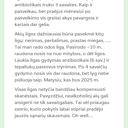
antibiotikais truko 3 savaites. Kaip ir
pasveikau, bet praėjus mėnesiui po
pasveikimo vis greitai akys pavargsta ir
kartais dar gelia.
Akių ligos dažniausiai būna pasekmė kitų
ligų: nerimas, peršalimas, prastas miegas, ….
Tai man rado odos ligą. Pasirodo ~10 m.
raudona nosis ne nuo mitybos, o dėl ligos.
Laukia ilgas gydymas antibiotikais (6 sav.) ir
tepaliukų pastovus trynimas. Po 4 savaičių
gydymo nosis vis dar raudona, bet lyg nebe
pūliuoja taip. Matysiu, kas bus 2025 m.
Visas ligas netyčia bandžiau kompensuoti
skanėstais. Pavyzdžiui, nealkoholinį alų gali
atsigerti ne tik savaitgaliais. Tai vėl priaugau
svorio, kurio pokytis labai stipriai pradėjo
jaustis sąnarių skausmais. Oh well…