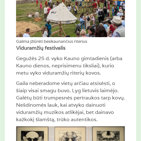
Galima įžiūrėti besikaunančius riterius
Viduramžių festivalis
Gegužės 25 d. vyko Kauno gimtadienis (arba
Kauno dienos, neprisimenu tiksliai), kurio
metu vyko viduramžių riterių kovos.
Gaila neberadome vietų arčiau atsisėsti, o
šiaip visai smagu buvo. Lyg lietuvis laimėjo.
Galėtų būti trumpesnės pertraukos tarp kovų.
Nešdinomės lauk, kai atvyko dainuoti
viduramžių muzikos atlikėjai, bet dainavo
kažkokį šlamštą, trūko autentikos.