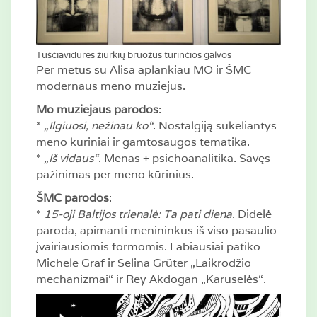
Tuščiavidurės žiurkių bruožūs turinčios galvos
Per metus su Alisa aplankiau MO ir ŠMC
modernaus meno muziejus.
Mo muziejaus parodos
:
*
„Ilgiuosi, nežinau ko“
. Nostalgiją sukeliantys
meno kuriniai ir gamtosaugos tematika.
*
„Iš vidaus“
. Menas + psichoanalitika. Savęs
pažinimas per meno kūrinius.
ŠMC parodos
:
*
15-oji Baltijos trienalė: Ta pati diena
. Didelė
paroda, apimanti menininkus iš viso pasaulio
įvairiausiomis formomis. Labiausiai patiko
Michele Graf ir Selina Grüter „Laikrodžio
mechanizmai“ ir Rey Akdogan „Karuselės“.