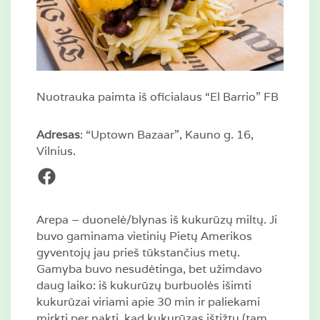
Nuotrauka paimta iš oficialaus “El Barrio” FB
Adresas
: “Uptown Bazaar”, Kauno g. 16,
Vilnius.
Facebook
Arepa – duonelė/blynas iš kukurūzų miltų. Ji
buvo gaminama vietinių Pietų Amerikos
gyventojų jau prieš tūkstančius metų.
Gamyba buvo nesudėtinga, bet užimdavo
daug laiko: iš kukurūzų burbuolės išimti
kukurūzai viriami apie 30 min ir paliekami
mirkti per naktį, kad kukurūzas ištižtų (tam