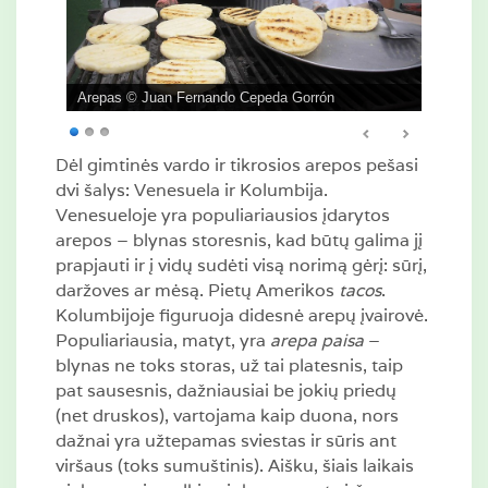
Arepas © Juan Fernando Cepeda Gorrón
Dėl gimtinės vardo ir tikrosios arepos pešasi
dvi šalys: Venesuela ir Kolumbija.
Venesueloje yra populiariausios įdarytos
arepos – blynas storesnis, kad būtų galima jį
prapjauti ir į vidų sudėti visą norimą gėrį: sūrį,
daržoves ar mėsą. Pietų Amerikos
tacos
.
Kolumbijoje figuruoja didesnė arepų įvairovė.
Populiariausia, matyt, yra
arepa paisa
–
blynas ne toks storas, už tai platesnis, taip
pat sausesnis, dažniausiai be jokių priedų
(net druskos), vartojama kaip duona, nors
dažnai yra užtepamas sviestas ir sūris ant
viršaus (toks sumuštinis). Aišku, šiais laikais