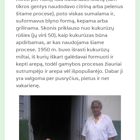
tikros gentys naudodavo citriną arba pelenus
šitame procese), poto viskas sumalama ir,
suformavus blyno formą, kepama arba
grilinama. Skonis priklauso nuo kukurūzų
rūšies (jų virš 50), kaip kukurūzas būna
apdirbamas, ar kas naudojama šiame
procese. 1950 m. buvo išrasti kukurūzų
miltai, iš kurių iškart galėdavai formuoti ir
kepti arepą, todėl gamybos procesas žiauriai
sutrumpėjo ir arepa vėl išpopuliarėjo. Dabar ji
yra valgoma per pusryčius, pietus ir net
vakarienę.