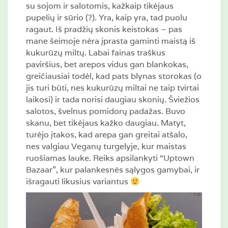
su sojom ir salotomis, kažkaip tikėjaus
pupelių ir sūrio (?). Yra, kaip yra, tad puolu
ragaut. Iš pradžių skonis keistokas – pas
mane šeimoje nėra įprasta gaminti maistą iš
kukurūzų miltų. Labai fainas traškus
paviršius, bet arepos vidus gan blankokas,
greičiausiai todėl, kad pats blynas storokas (o
jis turi būti, nes kukurūzų miltai ne taip tvirtai
laikosi) ir tada norisi daugiau skonių. Šviežios
salotos, švelnus pomidorų padažas. Buvo
skanu, bet tikėjaus kažko daugiau. Matyt,
turėjo įtakos, kad arepa gan greitai atšalo,
nes valgiau Veganų turgelyje, kur maistas
ruošiamas lauke. Reiks apsilankyti “Uptown
Bazaar”, kur palankesnės sąlygos gamybai, ir
išragauti likusius variantus