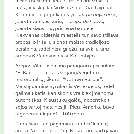
niekas nesismulkina ir krauna ant viršaus
mėsą ir viską, ko širdis užsigeidžia. Taip pat
Kolumbijoje populiarios yra
arepa boyacense
,
įdaryta varškės sūriu, ir
arepa de huevo
,
įdaryta kiaušiniu, primena bandelę.
Kiekvienas didesnis miestelis turi savo stiliaus
arepas, o ir šalių sienos maisto tradicijose
persipina, todėl nėra griežtų taisyklių tarp
arepos iš Venesuelos ar Kolumbijos.
Arepos Vilniuje galima paragauti apsilankius
“El Barrio” – mažas veganų/vegetarų
restoranėlis, įsikūręs “Uptown Bazaar”.
Maistą gamina vyrukas iš Venesuelos, todėl
galima tikėtis, kad skonis yra kiek įmanoma
autentiškas. Klaustukų galėtų nebent kelti
sojos vartojimas, nes ji į Pietų Ameriką buvo
atgabenta tik prieš ~100 metų.
Paprašiau, kad pagamintų tradiciškiausią
arepa iš meniu esančių. Nustebau, kad gavau