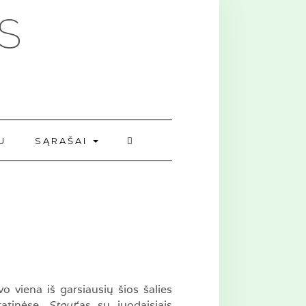
S
U
SĄRAŠAI
o viena iš garsiausių šios šalies
tatinėse.
Stout
‘as su juodaisiais