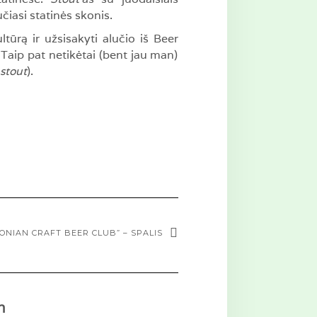
čiasi statinės skonis.
ultūrą ir užsisakyti alučio iš Beer
 Taip pat netikėtai (bent jau man)
stout
).
ONIAN CRAFT BEER CLUB” – SPALIS
n