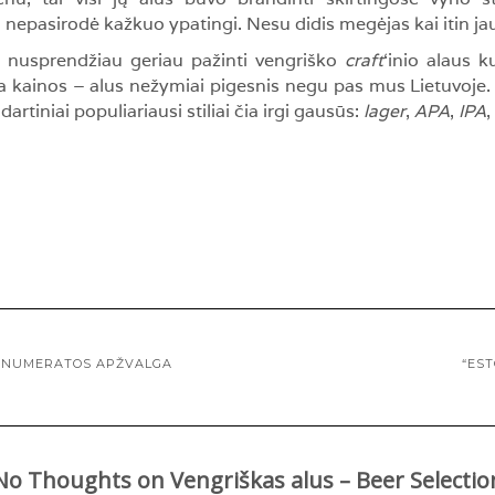
ti nepasirodė kažkuo ypatingi. Nesu didis megėjas kai itin jau
, nusprendžiau geriau pažinti vengriško
craft
‘inio alaus k
ta kainos – alus nežymiai pigesnis negu pas mus Lietuvoje.
dartiniai populiariausi stiliai čia irgi gausūs:
lager
,
APA
,
IPA
,
RENUMERATOS APŽVALGA
“EST
No Thoughts on Vengriškas alus – Beer Selectio