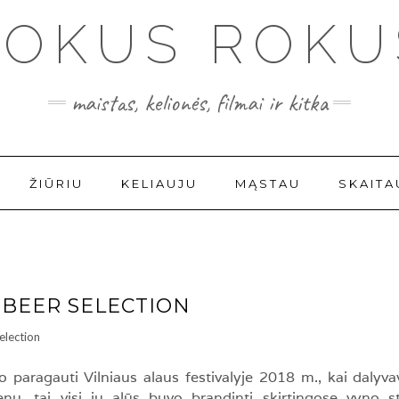
FOKUS ROKU
maistas, kelionės, filmai ir kitka
ŽIŪRIU
KELIAUJU
MĄSTAU
SKAITA
 BEER SELECTION
 paragauti Vilniaus alaus festivalyje 2018 m., kai dalyvav
u, tai visi jų alūs buvo brandinti skirtingose vyno s