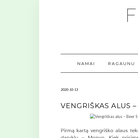
Skip
to
content
NAMAI
RAGAUNU
2020-10-13
VENGRIŠKAS ALUS –
Pirmą kartą vengriško alaus teko
daryklų – Monyo. Kiek prisimen