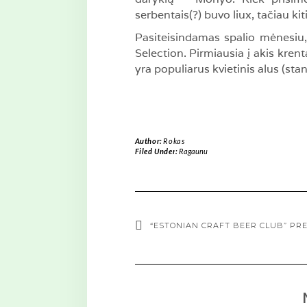
serbentais(?) buvo liux, tačiau ki
Pasiteisindamas spalio mėnesiu
Selection. Pirmiausia į akis kren
yra populiarus kvietinis alus (stan
Author:
Rokas
Filed Under:
Ragaunu
“ESTONIAN CRAFT BEER CLUB” P