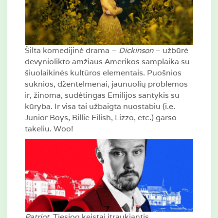
Šilta komedijinė drama –
Dickinson
– užbūrė
devyniolikto amžiaus Amerikos samplaika su
šiuolaikinės kultūros elementais. Puošnios
suknios, džentelmenai, jaunuolių problemos
ir, žinoma, sudėtingas Emilijos santykis su
kūryba. Ir visa tai užbaigta nuostabiu (i.e.
Junior Boys, Billie Eilish, Lizzo, etc.) garso
takeliu. Woo!
Patriot
. Tiesiog keistai įtraukiantis,