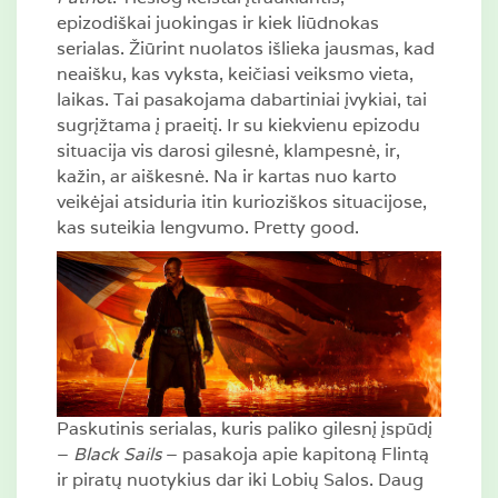
epizodiškai juokingas ir kiek liūdnokas
serialas. Žiūrint nuolatos išlieka jausmas, kad
neaišku, kas vyksta, keičiasi veiksmo vieta,
laikas. Tai pasakojama dabartiniai įvykiai, tai
sugrįžtama į praeitį. Ir su kiekvienu epizodu
situacija vis darosi gilesnė, klampesnė, ir,
kažin, ar aiškesnė. Na ir kartas nuo karto
veikėjai atsiduria itin kurioziškos situacijose,
kas suteikia lengvumo. Pretty good.
Paskutinis serialas, kuris paliko gilesnį įspūdį
–
Black Sails
– pasakoja apie kapitoną Flintą
ir piratų nuotykius dar iki Lobių Salos. Daug