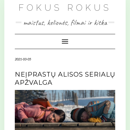
Skip
FOKUS ROKUS
to
content
maistas, kelionės, filmai ir kitka
Toggle Navigation
2021-03-05
NEĮPRASTŲ ALISOS SERIALŲ
APŽVALGA