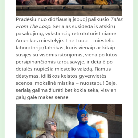
Pradėsiu nuo didžiausią įspūdį palikusio
Tales
From The Loop
. Serialas susideda iš atskirų
pasakojimų, vykstančių retrofuturistiniame
Amerikos miestelyje. The Loop – miestelio
laboratorija/fabrikas, kuris vienaip ar kitaip
susijęs su visomis istorijomis, viena po kitos
persipinančiomis tarpusavyje, ir detalė po
detalės nupiešia miestelio vaizdą. Ramus
dėstymas, idiliškos keistos gyvenvietės
scenos, mokslinė mistika – nuostabu! Beje,
serialą galima žiūrėti bet kokia seka, visvien
galų gale makes sense.