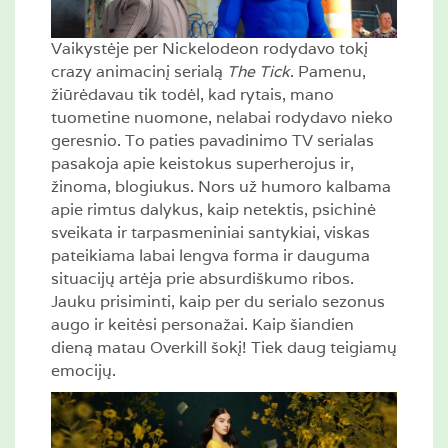
Vaikystėje per Nickelodeon rodydavo tokį
crazy animacinį serialą
The Tick
. Pamenu,
žiūrėdavau tik todėl, kad rytais, mano
tuometine nuomone, nelabai rodydavo nieko
geresnio. To paties pavadinimo TV serialas
pasakoja apie keistokus superherojus ir,
žinoma, blogiukus. Nors už humoro kalbama
apie rimtus dalykus, kaip netektis, psichinė
sveikata ir tarpasmeniniai santykiai, viskas
pateikiama labai lengva forma ir dauguma
situacijų artėja prie absurdiškumo ribos.
Jauku prisiminti, kaip per du serialo sezonus
augo ir keitėsi personažai. Kaip šiandien
dieną matau Overkill šokį! Tiek daug teigiamų
emocijų.