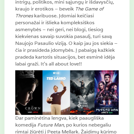
intrigų, politikos, mini sąjungų ir išdavysčių,
kraujo ir erotikos – beveik
The Game of
Thrones
karibuose. Įdomiai keičiasi
personažai ir išlieka kompleksiškos
asmenybės – nei geri, nei blogi, tiesiog
kiekvienas savaip suvokia pasaulį, turi savą
Naujojo Pasaulio viziją. O kaip jau jos siekia –
čia ir prasideda įdomybės. Į pabaigą kažkiek
pradeda kartotis situacijos, bet esminė idėja
labai graži. It’s all about love!!
Dar paminėtina lengva, kiek paaugliška
komedija
Future Man
, po kurios nebegaliu
rimtai žiūrėti į Peeta Mellark. Žaidimų kūrimo