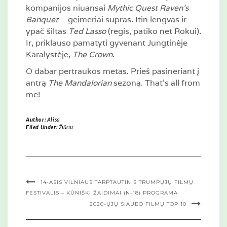
kompanijos niuansai
Mythic Quest Raven’s
Banquet
– geimeriai supras. Itin lengvas ir
ypač šiltas
Ted Lasso
(regis, patiko net Rokui).
Ir, priklauso pamatyti gyvenant Jungtinėje
Karalystėje,
The Crown
.
O dabar pertraukos metas. Prieš pasineriant į
antrą
The Mandalorian
sezoną. That’s all from
me!
Author:
Alisa
Filed Under:
Žiūriu
14-ASIS VILNIAUS TARPTAUTINIS TRUMPŲJŲ FILMŲ
FESTIVALIS – KŪNIŠKI ŽAIDIMAI (N-18) PROGRAMA
2020-ŲJŲ SIAUBO FILMŲ TOP 10