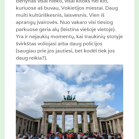
Berlynas visai nieko, visai kitoks nei kiti,
kuriuose aš buvau, Vokietijos miestai. Daug
multi kultūriškesnis, laisvesnis. Vien iš
aprangų įvairovės. Nuo vakaro visi tiesiog
parkuose geria alų (leistina viešoje vietoje).
Yra ir nejaukių momentų, kai traukinių stotyje
švirkštas voliojasi arba daug policijos
(saugiau prie jos jautiesi, bet kodėl tiek jos
daug reikia?).