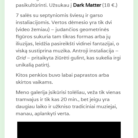
pasikultūrinti. Užsukau į
Dark Matter
(18 €.)
7 salės su septyniomis šviesų ir garso
instaliacijomis. Vertos dėmesio yra tik dvi
(video žemiau) – judančios geometrinės
figūros sukuria tam tikras formas arba jų
iliuzijas, leidžia pasireikšti vidinei fantazijai, o
viską sustiprina muzika. Antroji instaliacija –
Grid
– pritaikyta žiūrėti gulint, kas sukelia irgi
unikalią patirtį.
Kitos penkios buvo labai paprastos arba
skirtos vaikams.
Meno galerija įsikūrisi tolėliau, veža tik vienas
tramvajus ir tik kas 20 min., bet jeigu yra
daugiau laiko ir užkniso tradiciniai muziejai,
manau, aplankyti verta.