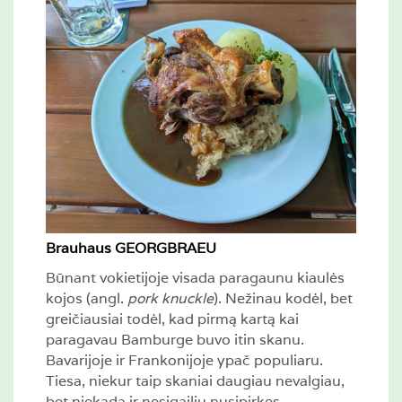
Brauhaus GEORGBRAEU
Būnant vokietijoje visada paragaunu kiaulės
kojos (angl.
pork knuckle
). Nežinau kodėl, bet
greičiausiai todėl, kad pirmą kartą kai
paragavau Bamburge buvo itin skanu.
Bavarijoje ir Frankonijoje ypač populiaru.
Tiesa, niekur taip skaniai daugiau nevalgiau,
bet niekada ir nesigailiu nusipirkęs.