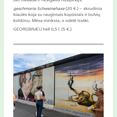
geschmorte Schweinehaxe
(20 €.) – skrudinta
kiaulės koja su raugintais kopūstais ir bulvių
koldūnu. Mėsa minksta, o odelė traški.
GEORGBRÆU hell 0,5 l. (5 €.)