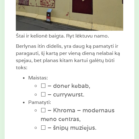
Štai ir kelionė baigta. Ryt lėktuvu namo.
Berlynas itin didelis, yra daug ką pamatyti ir
paragauti, šį kartą per vieną dieną nelabai ką
spejau, bet planas kitam kartui galėtų būti
toks:
Maistas:
☐ – doner kebab,
☐ – currywurst.
Pamatyti:
☐ – Khroma – modernaus
meno centras,
☐ – šnipų muziejus.