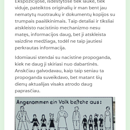
Ekspozicijose, išdėstytose tiek lauke, tiek
viduje, pateiktos originalių ir man bent jau
nematytų nuotraukų ir dokumentų kopijos su
trumpais paaiškinimais. Taip detaliai ir tiksliai
atskleisto nacistinio mechanizmo nesu
matęs, informacijos daug, bet ji atskleista
vaizdine medžiaga, todėl ne taip jautiesi
perkrautas informacija.
Idomiausi stendai su nacistine propoganda,
kiek ne daug ji skiriasi nuo dabartinės.
Anskčiau galvodavau, kaip taip seniau ta
propoganda suveikdavo, bet matant šių
dienų aktualijas visaks atrodo daug
paprasčiau.