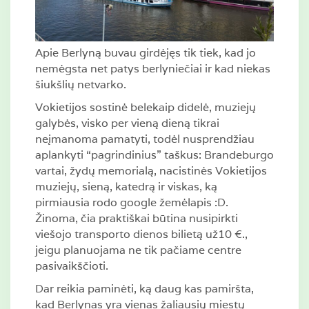
Apie Berlyną buvau girdėjęs tik tiek, kad jo
nemėgsta net patys berlyniečiai ir kad niekas
šiukšlių netvarko.
Vokietijos sostinė belekaip didelė, muziejų
galybės, visko per vieną dieną tikrai
neįmanoma pamatyti, todėl nusprendžiau
aplankyti “pagrindinius” taškus: Brandeburgo
vartai, žydų memorialą, nacistinės Vokietijos
muziejų, sieną, katedrą ir viskas, ką
pirmiausia rodo google žemėlapis :D.
Žinoma, čia praktiškai būtina nusipirkti
viešojo transporto dienos bilietą už10 €.,
jeigu planuojama ne tik pačiame centre
pasivaikščioti.
Dar reikia paminėti, ką daug kas pamiršta,
kad Berlynas yra vienas žaliausių miestų