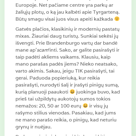
Europoje. Net pačiame centre yra parkų ar
žaliųjų plotų, o ką jau kalbėti apie Tyrgarteną.
Būtų smagu visai juos visus apeiti kažkada
Gatvės plačios, klasikinių ir modernių pastatų
mixas. Žiauriai daug turistų. Sunkiai sekėsi jų
išvengti. Prie Brandenburgo vartų dar bandė
mane ap’
scam
‘inti. Sako, ar galite pasirašyti ir
taip padėti akliems vaikams. Klausiu, kaip
mano parašas padės jiems? Nieko neatsako,
varto akimis. Sakau, jeigu TIK pasirašyti, tai
gerai. Paduoda popieriuką, kur reikia
pasirašyti, nurodyti šalį ir įrašyti pinigų sumą,
kurią planuoji paaukoti
juokinga buvo, kad
prieš tai užpildytų aukotojų sumos tokios
nemažos: 20, 50 ar 100 eurų
ir visų jų
rašymo stilius vienodas. Pasakiau, kad jums
ne mano parašo reikia, o pinigų, kad neturiu
grynų ir nuėjau.