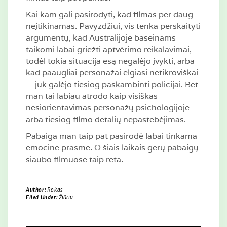
Kai kam gali pasirodyti, kad filmas per daug
neįtikinamas. Pavyzdžiui, vis tenka perskaityti
argumentų, kad Australijoje baseinams
taikomi labai griežti aptvėrimo reikalavimai,
todėl tokia situacija esą negalėjo įvykti, arba
kad paaugliai personažai elgiasi netikroviškai
— juk galėjo tiesiog paskambinti policijai. Bet
man tai labiau atrodo kaip visiškas
nesiorientavimas personažų psichologijoje
arba tiesiog filmo detalių nepastebėjimas.
Pabaiga man taip pat pasirodė labai tinkama
emocine prasme. O šiais laikais gerų pabaigų
siaubo filmuose taip reta.
Author:
Rokas
Filed Under:
Žiūriu