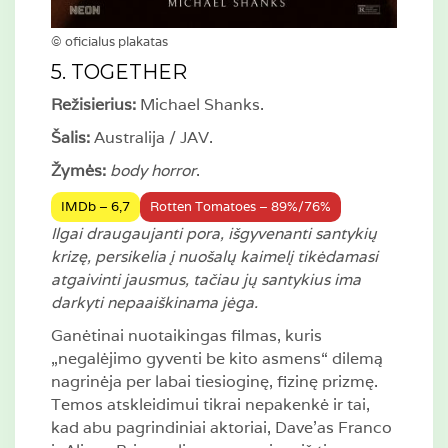
© oficialus plakatas
5. TOGETHER
Režisierius:
Michael Shanks.
Šalis:
Australija / JAV.
Žymės:
body horror
.
IMDb – 6,7
Rotten Tomatoes – 89%/76%
Ilgai draugaujanti pora, išgyvenanti santykių
krizę, persikelia į nuošalų kaimelį tikėdamasi
atgaivinti jausmus, tačiau jų santykius ima
darkyti nepaaiškinama jėga.
Ganėtinai nuotaikingas filmas, kuris
„negalėjimo gyventi be kito asmens“ dilemą
nagrinėja per labai tiesioginę, fizinę prizmę.
Temos atskleidimui tikrai nepakenkė ir tai,
kad abu pagrindiniai aktoriai, Dave’as Franco