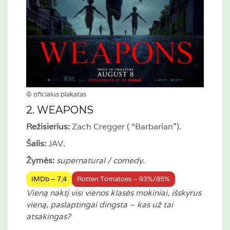
© oficialus plakatas
2. WEAPONS
Režisierius:
Zach Cregger ( “Barbarian”).
Šalis:
JAV.
Žymės:
supernatural / comedy
.
IMDb – 7,4
Rotten Tomatoes – 93%/85%
Vieną naktį visi vienos klasės mokiniai, išskyrus
vieną, paslaptingai dingsta – kas už tai
atsakingas?