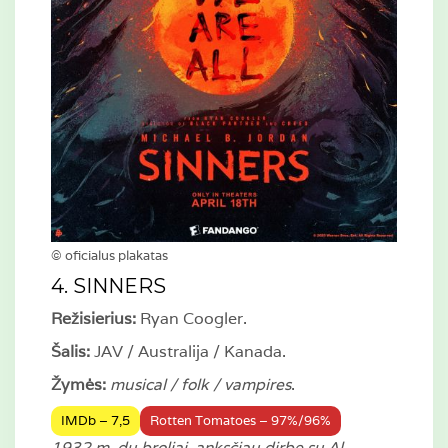
© oficialus plakatas
4. SINNERS
Režisierius:
Ryan Coogler.
Šalis:
JAV / Australija / Kanada.
Žymės:
musical / folk / vampires
.
IMDb – 7,5
Rotten Tomatoes – 97%/96%
1932 m. du broliai, anksčiau dirbę su Al