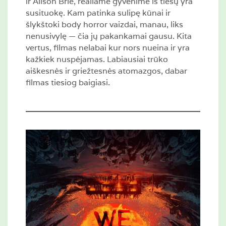
ir Alison Brie, realiame gyvenime iš tiesų yra
susituokę. Kam patinka sulipę kūnai ir
šlykštoki body horror vaizdai, manau, liks
nenusivylę — čia jų pakankamai gausu. Kita
vertus, filmas nelabai kur nors nueina ir yra
kažkiek nuspėjamas. Labiausiai trūko
aiškesnės ir griežtesnės atomazgos, dabar
filmas tiesiog baigiasi.