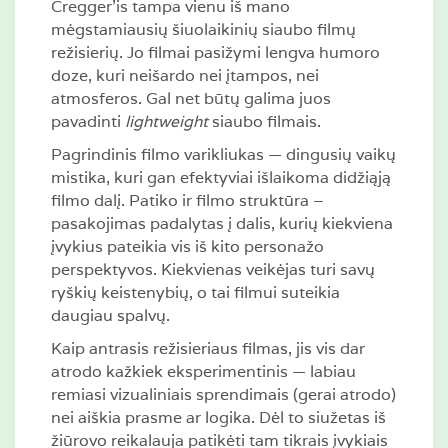
Cregger’is tampa vienu iš mano
mėgstamiausių šiuolaikinių siaubo filmų
režisierių. Jo filmai pasižymi lengva humoro
doze, kuri neišardo nei įtampos, nei
atmosferos. Gal net būtų galima juos
pavadinti
lightweight
siaubo filmais.
Pagrindinis filmo varikliukas — dingusių vaikų
mistika, kuri gan efektyviai išlaikoma didžiąją
filmo dalį. Patiko ir filmo struktūra –
pasakojimas padalytas į dalis, kurių kiekviena
įvykius pateikia vis iš kito personažo
perspektyvos. Kiekvienas veikėjas turi savų
ryškių keistenybių, o tai filmui suteikia
daugiau spalvų.
Kaip antrasis režisieriaus filmas, jis vis dar
atrodo kažkiek eksperimentinis — labiau
remiasi vizualiniais sprendimais (gerai atrodo)
nei aiškia prasme ar logika. Dėl to siužetas iš
žiūrovo reikalauja patikėti tam tikrais įvykiais