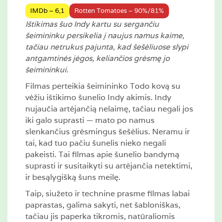
IMDb – 6,1
Rotten Tomatoes – 90%/81%
Ištikimas šuo Indy kartu su sergančiu
šeimininku persikelia į naujus namus kaime,
tačiau netrukus pajunta, kad šešėliuose slypi
antgamtinės jėgos, keliančios grėsmę jo
šeimininkui.
Filmas perteikia šeimininko Todo kovą su
vėžiu ištikimo šunelio Indy akimis. Indy
nujaučia artėjančią nelaimę, tačiau negali jos
iki galo suprasti — mato po namus
slenkančius grėsmingus šešėlius. Neramu ir
tai, kad tuo pačiu šunelis nieko negali
pakeisti. Tai filmas apie šunelio bandymą
suprasti ir susitaikyti su artėjančia netektimi,
ir besąlygišką šuns meilę.
Taip, siužeto ir technine prasme filmas labai
paprastas, galima sakyti, net šabloniškas,
tačiau jis paperka tikromis, natūraliomis