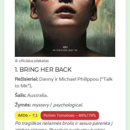
© oficialus plakatas
1. BRING HER BACK
Režisieriai:
Danny ir Michael Phillppou (“Talk
to Me”).
Šalis:
Australia.
Žymės:
mystery
/
psychological
.
IMDb – 7,1
Rotten Tomatoes – 89%/79%
Po tragiškos nelaimės brolis ir sesuo patenka į
globos sistemą. Praeityje sunkumų turėjęs