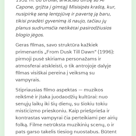
Capone, grįžta į gimtąjį Misisipės kraštą, kur,
nusipirkę seną lentpjūvę ir pavertę ją baru,
tikisi pradėti gyvenimą iš naujo, tačiau jų
planus sudrumsčia netikėtai pasirodžiusios
blogio jėgos.
Geras filmas, savo struktūra kažkiek
primenantis „From Dusk Till Dawn“ (1996):
pirmoji pusė skiriama personažams ir
atmosferai atskleisti, o tik antrojoje dalyje
filmas visiškai pereina į veiksmą su
vampyrais.
Stipriausias filmo aspektas — muzikos
reikšmė ir įtaka juodaodžių kultūrai: nuo
senųjų laikų iki šių dienų, su šiokiu tokiu
misticizmo prieskoniu. Kaip priešprieša ir
kontrastas vampyrai čia perteikiami per airių
folką. Filme netrūksta muzikinių scenų, o ir
pats garso takelis tiesiog nuostabus. Būtent