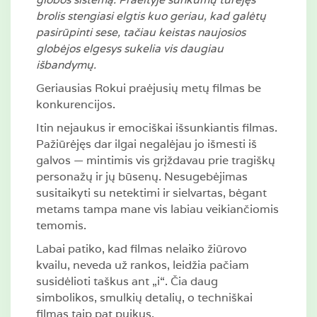
brolis stengiasi elgtis kuo geriau, kad galėtų
pasirūpinti sese, tačiau keistas naujosios
globėjos elgesys sukelia vis daugiau
išbandymų.
Geriausias Rokui praėjusių metų filmas be
konkurencijos.
Itin nejaukus ir emociškai išsunkiantis filmas.
Pažiūrėjęs dar ilgai negalėjau jo išmesti iš
galvos — mintimis vis grįždavau prie tragiškų
personažų ir jų būsenų. Nesugebėjimas
susitaikyti su netektimi ir sielvartas, bėgant
metams tampa mane vis labiau veikiančiomis
temomis.
Labai patiko, kad filmas nelaiko žiūrovo
kvailu, neveda už rankos, leidžia pačiam
susidėlioti taškus ant „i“. Čia daug
simbolikos, smulkių detalių, o techniškai
filmas taip pat puikus.