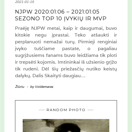
2021-01-15
NJPW 2020:01:06 – 2021:01:05
SEZONO TOP 10 ĮVYKIŲ IR MVP
Praėję NJPW metai, kaip ir daugumai, buvo
kitokie negu įprastai. Teko atšaukti ir
perplanuoti nemažai turų. Pirmieji renginiai
įvyko tuščiame pastate, o pagaliau
sugrįžusiems fanams buvo leidžiama tik ploti
ir trepsėti kojomis. Imtininkai iš užsienio grįžo
tik rudeni. Dėl šių priežasčių nutiko keistų
dalykų. Dalis Skaityti daugiau…
Žiūriu
-
by
Voldemaras
RANDOM PHOTO