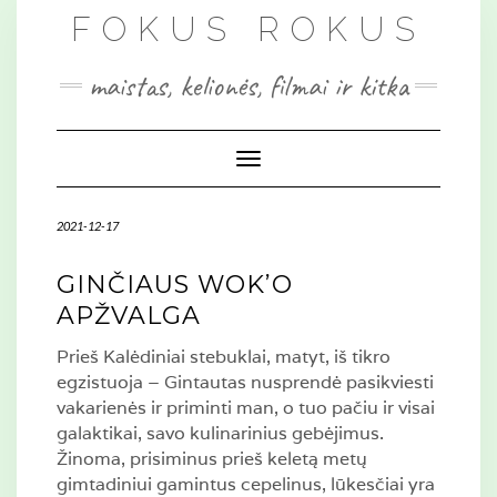
Skip
FOKUS ROKUS
to
content
maistas, kelionės, filmai ir kitka
Toggle Navigation
2021-12-17
GINČIAUS WOK’O
APŽVALGA
Prieš Kalėdiniai stebuklai, matyt, iš tikro
egzistuoja – Gintautas nusprendė pasikviesti
vakarienės ir priminti man, o tuo pačiu ir visai
galaktikai, savo kulinarinius gebėjimus.
Žinoma, prisiminus prieš keletą metų
gimtadiniui gamintus cepelinus, lūkesčiai yra