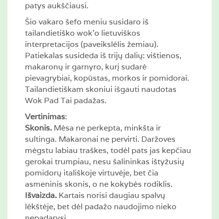
patys aukščiausi.
Šio vakaro šefo meniu susidaro iš
tailandietiško wok’o lietuviškos
interpretacijos (paveikslėlis žemiau).
Patiekalas susideda iš trijų dalių: vištienos,
makaronų ir garnyro, kurį sudarė
pievagrybiai, kopūstas, morkos ir pomidorai.
Tailandietiškam skoniui išgauti naudotas
Wok Pad Tai padažas.
Vertinimas
:
Skonis.
Mėsa ne perkepta, minkšta ir
sultinga. Makaronai ne pervirti. Daržoves
mėgstu labiau traškes, todėl pats jas kepčiau
gerokai trumpiau, nesu šalininkas ištyžusių
pomidorų itališkoje virtuvėje, bet čia
asmeninis skonis, o ne kokybės rodiklis.
Išvaizda.
Kartais norisi daugiau spalvų
lėkštėje, bet dėl padažo naudojimo nieko
nepadarysi.