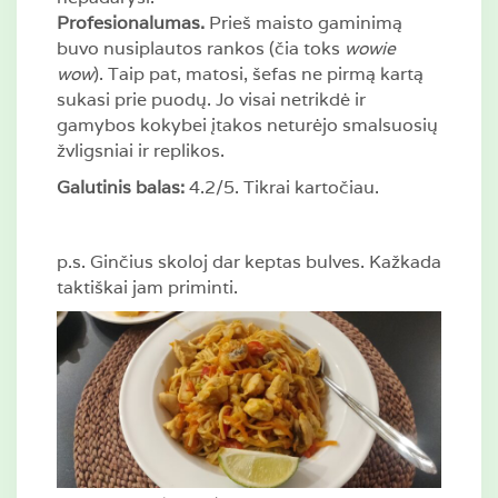
Profesionalumas.
Prieš maisto gaminimą
buvo nusiplautos rankos (čia toks
wowie
wow
). Taip pat, matosi, šefas ne pirmą kartą
sukasi prie puodų. Jo visai netrikdė ir
gamybos kokybei įtakos neturėjo smalsuosių
žvligsniai ir replikos.
Galutinis balas:
4.2/5. Tikrai kartočiau.
p.s. Ginčius skoloj dar keptas bulves. Kažkada
taktiškai jam priminti.