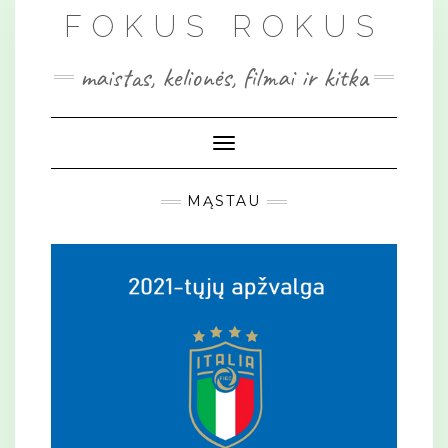
Skip
FOKUS ROKUS
to
content
maistas, kelionės, filmai ir kitka
Toggle Navigation
MĄSTAU