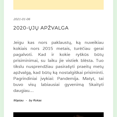
2021-01-06
2020-ŲJŲ APŽVALGA
Jeigu kas nors paklaustų, ką nuveikiau
kokiais nors 2015 metais, turėčiau gerai
pagalvoti. Kad ir kokie ryškūs būtų
prisiminimai, su laiku jie vistiek blėsta. Tuo
tikslu nusprendžiau pasirašyti praeitų metų
apžvalgą, kad būtų ką nostalgiškai prisiminti.
Pagrindiniai įvykiai: Pandemija. Matyt, tai
buvo visų labiausiai gyvenimą Skaityti
daugiau…
Mąstau
-
by
Rokas