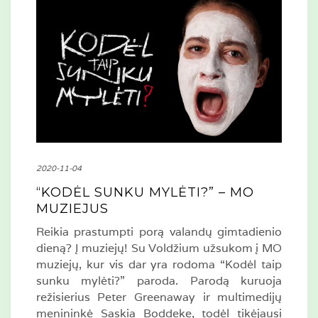
2020-11-04
“KODĖL SUNKU MYLĖTI?” – MO
MUZIEJUS
Reikia prastumpti porą valandų gimtadienio
dieną? Į muziejų! Su Voldžium užsukom į MO
muziejų, kur vis dar yra rodoma “Kodėl taip
sunku mylėti?” paroda. Parodą kuruoja
režisierius Peter Greenaway ir multimedijų
menininkė Saskia Boddeke, todėl tikėjausi