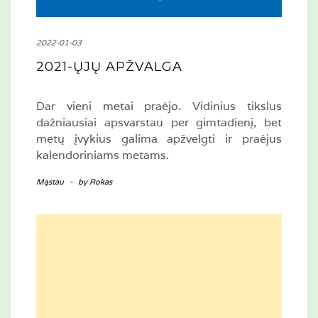
2022-01-03
2021-ŲJŲ APŽVALGA
Dar vieni metai praėjo. Vidinius tikslus
dažniausiai apsvarstau per gimtadienį, bet
metų įvykius galima apžvelgti ir praėjus
kalendoriniams metams.
Mąstau
-
by
Rokas